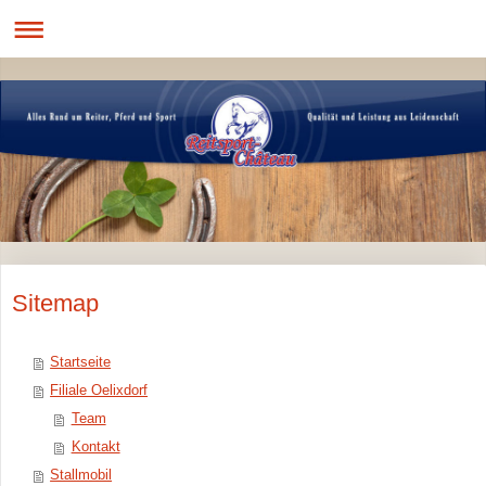
Sitemap
Startseite
Filiale Oelixdorf
Team
Kontakt
Stallmobil